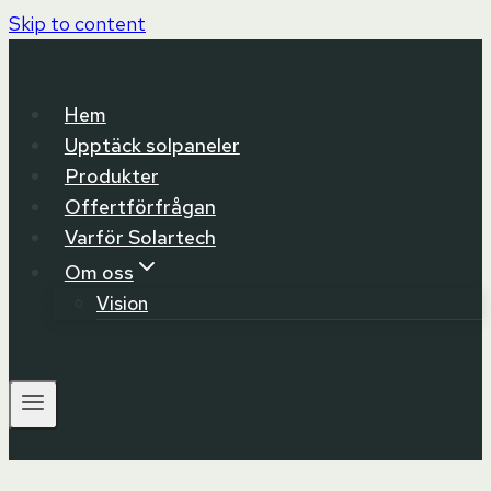
Skip to content
Hem
Upptäck solpaneler
Produkter
Offertförfrågan
Varför Solartech
Om oss
Vision