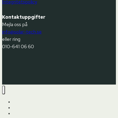
Integritetspolicy
Kontaktuppgifter
Mejla oss på
info@solar-tech.se
eller ring
010-641 06 60
Hem
Upptäck solpaneler
Produkter