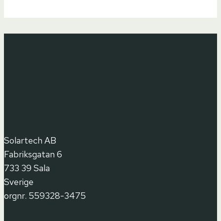
Solartech AB
Fabriksgatan 6
733 39 Sala
Sverige
orgnr. 559328-3475