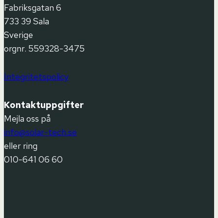
Fabriksgatan 6
733 39 Sala
Sverige
orgnr. 559328-3475
Integritetspolicy
Kontaktuppgifter
Mejla oss på
info@solar-tech.se
eller ring
010-641 06 60