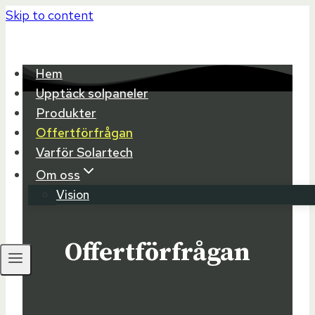
Skip to content
Hem
Upptäck solpaneler
Produkter
Offertförfrågan
Varför Solartech
Om oss
Vision
Offertförfrågan