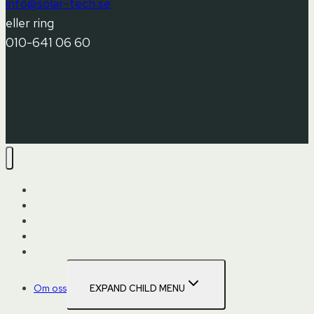
info@solar-tech.se
eller ring
010-641 06 60
Hem
Upptäck solpaneler
Produkter
Offertförfrågan
Varför Solartech
Om oss
EXPAND CHILD MENU