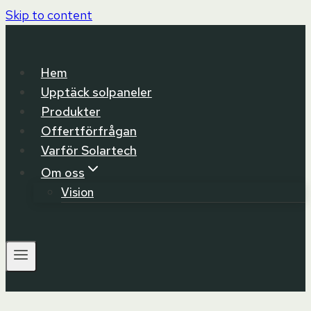
Skip to content
Hem
Upptäck solpaneler
Produkter
Offertförfrågan
Varför Solartech
Om oss
Vision