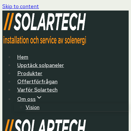
Skip to content
Hem
Upptäck solpaneler
Produkter
Offertförfrågan
Varför Solartech
Om oss
Vision