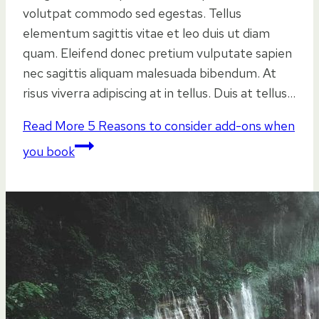
volutpat commodo sed egestas. Tellus
elementum sagittis vitae et leo duis ut diam
quam. Eleifend donec pretium vulputate sapien
nec sagittis aliquam malesuada bibendum. At
risus viverra adipiscing at in tellus. Duis at tellus…
Read More
5 Reasons to consider add-ons when
you book