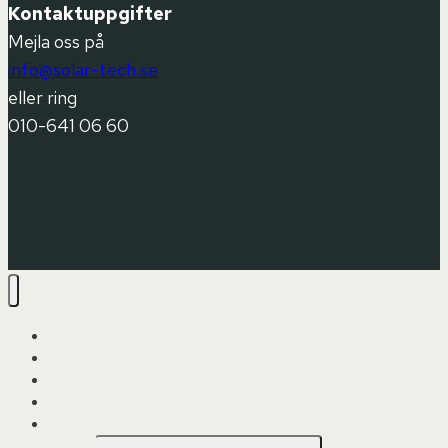
Kontaktuppgifter
Mejla oss på
info@solar-tech.se
eller ring
010-641 06 60
Hem
Upptäck solpaneler
Produkter
Offertförfrågan
Varför Solartech