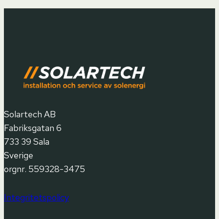
Solartech AB
Fabriksgatan 6
733 39 Sala
Sverige
orgnr. 559328-3475
Integritetspolicy