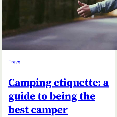
Travel
Camping etiquette: a
guide to being the
best camper