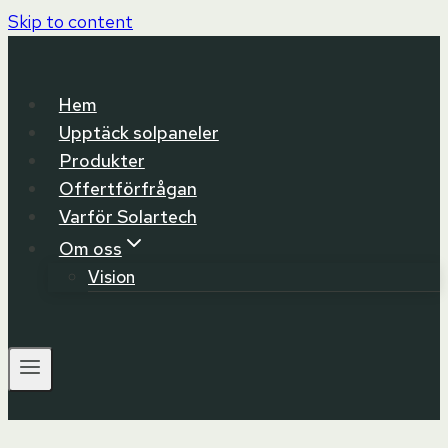
Skip to content
Hem
Upptäck solpaneler
Produkter
Offertförfrågan
Varför Solartech
Om oss
Vision