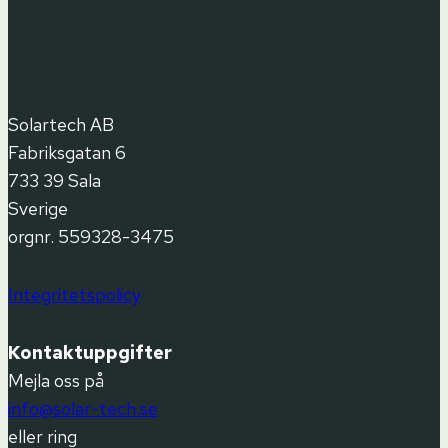
Solartech AB
Fabriksgatan 6
733 39 Sala
Sverige
orgnr. 559328-3475
Integritetspolicy
Kontaktuppgifter
Mejla oss på
info@solar-tech.se
eller ring